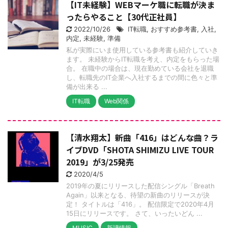
【IT未経験】WEBマーケ職に転職が決ま
ったらやること【30代正社員】
2022/10/26
IT転職
,
おすすめ参考書
,
入社
,
内定
,
未経験
,
準備
私が実際にいま使用している参考書も紹介していき
ます。 未経験からIT転職を考え、内定をもらった場
合。 在職中の場合は、現在勤めている会社を退職
し、転職先のIT企業へ入社するまでの間に色々と準
備が出来る ...
IT転職
Web関係
【清水翔太】新曲「416」はどんな曲？ラ
イブDVD「SHOTA SHIMIZU LIVE TOUR
2019」が3/25発売
2020/4/5
2019年の夏にリリースした配信シングル「Breath
Again」以来となる、待望の新曲のリリースが決
定！ タイトルは「416」。 配信限定で2020年4月
15日にリリースです。 さて、いったいどん ...
MUSIC
新譜情報