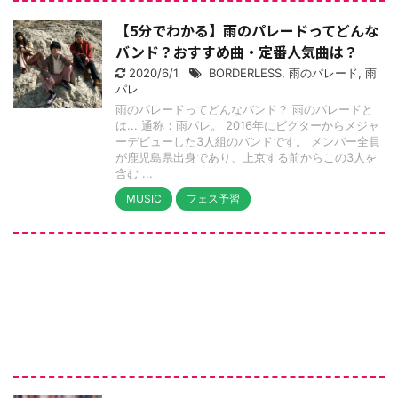
【5分でわかる】雨のパレードってどんな
バンド？おすすめ曲・定番人気曲は？
2020/6/1
BORDERLESS
,
雨のパレード
,
雨
パレ
雨のパレードってどんなバンド？ 雨のパレードと
は... 通称：雨パレ。 2016年にビクターからメジャ
ーデビューした3人組のバンドです。 メンバー全員
が鹿児島県出身であり、上京する前からこの3人を
含む ...
MUSIC
フェス予習