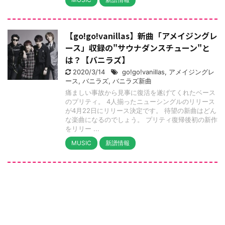
【go!go!vanillas】新曲「アメイジングレ
ース」収録の"サウナダンスチューン"と
は？【バニラズ】
2020/3/14
go!go!vanillas
,
アメイジングレ
ース
,
バニラズ
,
バニラズ新曲
痛ましい事故から見事に復活を遂げてくれたベース
のプリティ。 4人揃ったニューシングルのリリース
が4月22日にリリース決定です。 待望の新曲はどん
な楽曲になるのでしょう。 プリティ復帰後初の新作
をリリー ...
MUSIC
新譜情報