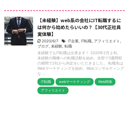
【未経験】web系の会社にIT転職するに
は何から始めたらいいの？【30代正社員
実体験】
2020/6/7
IT企業
,
IT転職
,
アフィリエイト
,
ブログ
,
未経験
,
転職
未経験でもIT転職は出来ます！ 2020年2月上旬。
未経験の職種への転職活動を始め、全部で3週間程
の期間で2社から内定をいただきました。 転職先は
Webマーケティングを始め、Webコンサルティング
な ...
IT転職
webマーケティング
Web関係
アフィリエイト