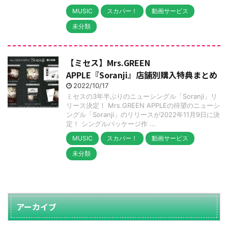
MUSIC
スカパー！
動画サービス
未分類
【ミセス】Mrs.GREEN
APPLE『Soranji』店舗別購入特典まとめ
2022/10/17
ミセスの3年半ぶりのニューシングル「Soranji」リ
リース決定！ Mrs.GREEN APPLEの待望のニューシ
ングル「Soranji」のリリースが2022年11月9日に決
定！ シングルパッケージ作 ...
MUSIC
スカパー！
動画サービス
未分類
アーカイブ