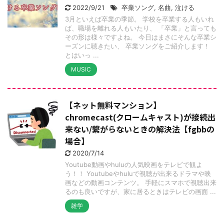
2022/9/21
卒業ソング
,
名曲
,
泣ける
3月といえば卒業の季節。 学校を卒業する人もいれ
ば、職場を離れる人もいたり、 「卒業」と言っても
その形は様々ですよね。 今日はまさにそんな卒業シ
ーズンに聴きたい、 卒業ソングをご紹介します！
とはいっ ...
MUSIC
【ネット無料マンション】
chromecast(クロームキャスト)が接続出
来ない/繋がらないときの解決法【fgbbの
場合】
2020/7/14
Youtube動画やhuluの人気映画をテレビで観よ
う！！ Youtubeやhuluで視聴が出来るドラマや映
画などの動画コンテンツ。 手軽にスマホで視聴出来
るのも良いですが、家に居るときはテレビの画面 ...
雑学