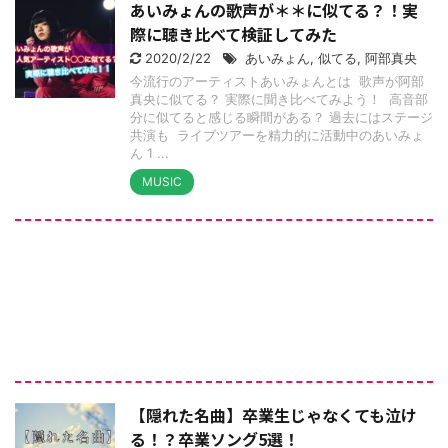
あいみょんの歌声が＊＊に似てる？！実
際に聴き比べて検証してみた
2020/2/22
あいみょん
,
似てる
,
阿部真央
今流行のアーティストあいみょんとは 歌声が阿部
真央に似てる？ 実際に聞き比べてみよう！ 高音部
分に似てると感じる瞬間がある？ 過去にはステージ
共演も ライブツアーを精力的に活動中のあいみょ
ん 1 ...
MUSIC
【隠れた名曲】卒業生じゃなくても泣け
る！？卒業ソング5選！