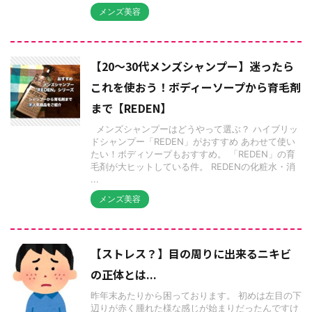
メンズ美容
【20〜30代メンズシャンプー】迷ったら
これを使おう！ボディーソープから育毛剤
まで【REDEN】
メンズシャンプーはどうやって選ぶ？ ハイブリッ
ドシャンプー「REDEN」がおすすめ あわせて使い
たい！ボディソープもおすすめ。 「REDEN」の育
毛剤が大ヒットしている件。 REDENの化粧水・消
...
メンズ美容
【ストレス？】目の周りに出来るニキビ
の正体とは...
昨年末あたりから困っております。 初めは左目の下
辺りが赤く腫れた様な感じが始まりだったんですけ