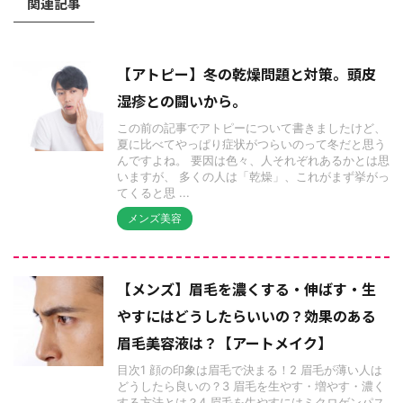
関連記事
【アトピー】冬の乾燥問題と対策。頭皮
湿疹との闘いから。
この前の記事でアトピーについて書きましたけど、
夏に比べてやっぱり症状がつらいのって冬だと思う
んですよね。 要因は色々、人それぞれあるかとは思
いますが、 多くの人は「乾燥」、これがまず挙がっ
てくると思 ...
メンズ美容
【メンズ】眉毛を濃くする・伸ばす・生
やすにはどうしたらいいの？効果のある
眉毛美容液は？【アートメイク】
目次1 顔の印象は眉毛で決まる！2 眉毛が薄い人は
どうしたら良いの？3 眉毛を生やす・増やす・濃く
する方法とは？4 眉毛を生やすにはミクロゲンパス