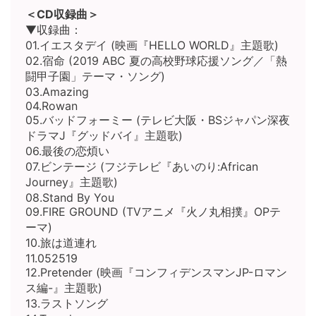
＜CD収録曲＞
▼収録曲：
01.イエスタデイ (映画『HELLO WORLD』主題歌)
02.宿命 (2019 ABC 夏の高校野球応援ソング／「熱
闘甲子園」テーマ・ソング)
03.Amazing
04.Rowan
05.バッドフォーミー (テレビ大阪・BSジャパン深夜
ドラマJ『グッドバイ』主題歌)
06.最後の恋煩い
07.ビンテージ (フジテレビ『あいのり:African
Journey』主題歌)
08.Stand By You
09.FIRE GROUND (TVアニメ『火ノ丸相撲』OPテ
ーマ)
10.旅は道連れ
11.052519
12.Pretender (映画『コンフィデンスマンJP-ロマン
ス編-』主題歌)
13.ラストソング