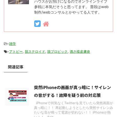
ハウスがお預けになるのでオンラインライブ
参戦に本気だそうと思ってます。 普段はweb
制作/webコンサルとかやってる人です。
-
雑学
-
アトピー
,
脱ステロイド
,
脱プロピック
,
酒さ様皮膚炎
関連記事
突然iPhoneの画面が真っ暗に！サイレン
の音がする！故障を疑う前の対応策
iPhoneで何気なくTwitterを見ていたら突然画面が
真っ暗に！！ 再起動しようとしたら突然サイレンみ
たいな音が鳴って電源が切れない！！ iPhoneが熱
い！！ &nb ...