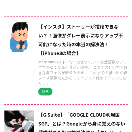
【インスタ】ストーリーが投稿できな
い？！画像がグレー表示になりアップ不
可能になった時の本当の解決法！
【iPhone8の場合】
Instgramのストーリーがおかしい？突然画像がアッ
プできなくなる不具合が発生。 コロナのせいで大好
きな夏フェスが軒並み中止！ これまでの思い出の夏
フェス画像なんかをミュージック付きでアップした
りし ...
雑学
【G Suite】「GOOGLE CLOUD利用国
SGP」とは？Googleから身に覚えのない