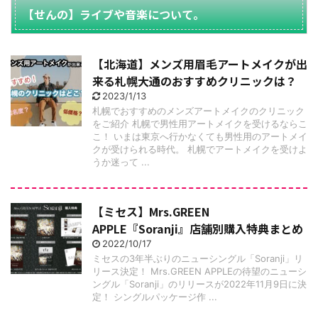
【せんの】ライブや音楽について。
【北海道】メンズ用眉毛アートメイクが出
来る札幌大通のおすすめクリニックは？
2023/1/13
札幌でおすすめのメンズアートメイクのクリニック
をご紹介 札幌で男性用アートメイクを受けるならこ
こ！ いまは東京へ行かなくても男性用のアートメイ
クが受けられる時代。 札幌でアートメイクを受けよ
うか迷って ...
【ミセス】Mrs.GREEN
APPLE『Soranji』店舗別購入特典まとめ
2022/10/17
ミセスの3年半ぶりのニューシングル「Soranji」リ
リース決定！ Mrs.GREEN APPLEの待望のニューシ
ングル「Soranji」のリリースが2022年11月9日に決
定！ シングルパッケージ作 ...