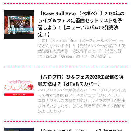
【Base Ball Bear（ベボベ）】2020年の
ライブ＆フェス定番曲セットリストを予
習しよう！【ニューアルバムC3発売決
定！】
目次1 【Base Ball Bear（ベースボールベアー）っ
てどんなバンド？】2 【突然メンバーが失踪？！突
然脱退した元ギター湯浅将平とは】3 【待望の新
作！2ndEP「Grape」のリリースが決定 ...
【ハロプロ】ひなフェス2020生配信の視
聴方法は？【dTV&スカパー】
ハロプロメンバーが勢ぞろい！ ハロプロファンにと
って毎年恒例の春フェスといえば「ひなフェス」。
コロナウイルスの影響を受け、ライブの中止が発表
されていましたが、なんと無観客でのライブ配信が
決まったとの ...